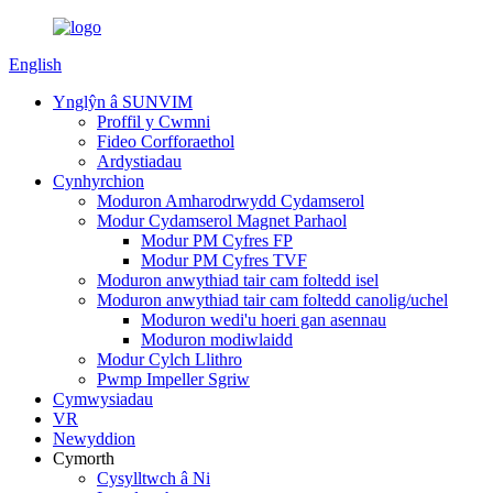
English
Ynglŷn â SUNVIM
Proffil y Cwmni
Fideo Corfforaethol
Ardystiadau
Cynhyrchion
Moduron Amharodrwydd Cydamserol
Modur Cydamserol Magnet Parhaol
Modur PM Cyfres FP
Modur PM Cyfres TVF
Moduron anwythiad tair cam foltedd isel
Moduron anwythiad tair cam foltedd canolig/uchel
Moduron wedi'u hoeri gan asennau
Moduron modiwlaidd
Modur Cylch Llithro
Pwmp Impeller Sgriw
Cymwysiadau
VR
Newyddion
Cymorth
Cysylltwch â Ni