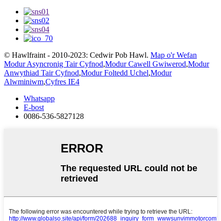
© Hawlfraint - 2010-2023: Cedwir Pob Hawl.
Map o'r Wefan
Modur Asyncronig Tair Cyfnod
,
Modur Cawell Gwiwerod
,
Modur
Anwythiad Tair Cyfnod
,
Modur Foltedd Uchel
,
Modur
Alwminiwm
,
Cyfres IE4
Whatsapp
E-bost
0086-536-5827128