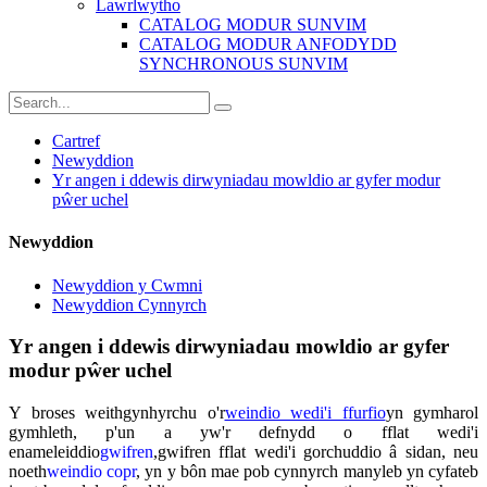
Lawrlwytho
CATALOG MODUR SUNVIM
CATALOG MODUR ANFODYDD
SYNCHRONOUS SUNVIM
Cartref
Newyddion
Yr angen i ddewis dirwyniadau mowldio ar gyfer modur
pŵer uchel
Newyddion
Newyddion y Cwmni
Newyddion Cynnyrch
Yr angen i ddewis dirwyniadau mowldio ar gyfer
modur pŵer uchel
Y broses weithgynhyrchu o'r
weindio wedi'i ffurfio
yn gymharol
gymhleth, p'un a yw'r defnydd o fflat wedi'i
enameleiddio
gwifren
,
gwifren fflat wedi'i gorchuddio â sidan, neu
noeth
weindio copr
, yn y bôn mae pob cynnyrch manyleb yn cyfateb