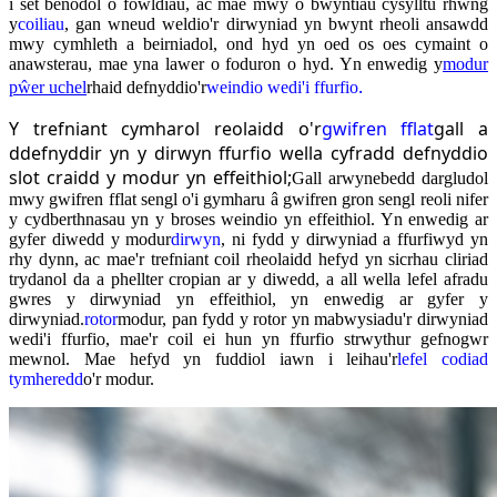
i set benodol o fowldiau, ac mae mwy o bwyntiau cysylltu rhwng
y
coiliau
, gan wneud weldio'r dirwyniad yn bwynt rheoli ansawdd
mwy cymhleth a beirniadol, ond hyd yn oed os oes cymaint o
anawsterau, mae yna lawer o foduron o hyd. Yn enwedig y
modur
.
pŵer uchel
rhaid defnyddio'r
weindio wedi'i ffurfio
Y trefniant cymharol reolaidd o'r
gwifren fflat
gall a
ddefnyddir yn y dirwyn ffurfio wella cyfradd defnyddio
slot craidd y modur yn effeithiol;
Gall arwynebedd dargludol
mwy gwifren fflat sengl o'i gymharu â gwifren gron sengl reoli nifer
y cydberthnasau yn y broses weindio yn effeithiol. Yn enwedig ar
gyfer diwedd y modur
dirwyn
, ni fydd y dirwyniad a ffurfiwyd yn
rhy dynn, ac mae'r trefniant coil rheolaidd hefyd yn sicrhau cliriad
trydanol da a phellter cropian ar y diwedd, a all wella lefel afradu
gwres y dirwyniad yn effeithiol, yn enwedig ar gyfer y
dirwyniad.
rotor
modur, pan fydd y rotor yn mabwysiadu'r dirwyniad
wedi'i ffurfio, mae'r coil ei hun yn ffurfio strwythur gefnogwr
mewnol. Mae hefyd yn fuddiol iawn i leihau'r
lefel codiad
tymheredd
o'r modur.