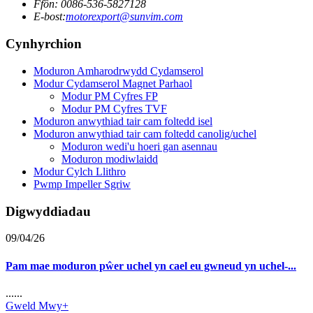
Ffôn: 0086-536-5827128
E-bost:
motorexport@sunvim.com
Cynhyrchion
Moduron Amharodrwydd Cydamserol
Modur Cydamserol Magnet Parhaol
Modur PM Cyfres FP
Modur PM Cyfres TVF
Moduron anwythiad tair cam foltedd isel
Moduron anwythiad tair cam foltedd canolig/uchel
Moduron wedi'u hoeri gan asennau
Moduron modiwlaidd
Modur Cylch Llithro
Pwmp Impeller Sgriw
Digwyddiadau
09/04/26
Pam mae moduron pŵer uchel yn cael eu gwneud yn uchel-...
......
Gweld Mwy+