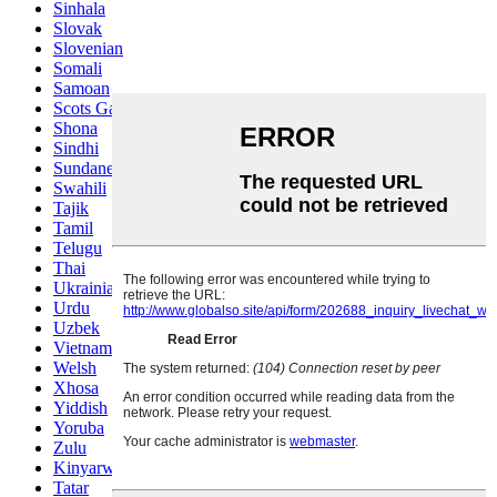
Sinhala
Slovak
Slovenian
Somali
Samoan
Scots Gaelic
Shona
Sindhi
Sundanese
Swahili
Tajik
Tamil
Telugu
Thai
Ukrainian
Urdu
Uzbek
Vietnamese
Welsh
Xhosa
Yiddish
Yoruba
Zulu
Kinyarwanda
Tatar